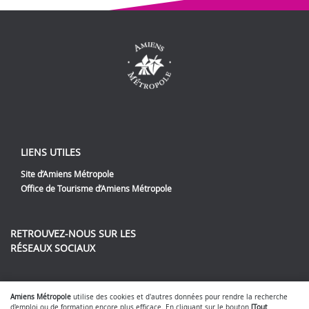
LIENS UTILES
Site d’Amiens Métropole
Office de Tourisme d’Amiens Métropole
RETROUVEZ-NOUS SUR LES
RÉSEAUX SOCIAUX
Lien vers notre page Facebook
Lien vers notre page Twitter
Lien vers notre page Instag
Lien vers notre page Yout
Amiens Métropole
utilise des cookies et d'autres données pour rendre la recherche
d'emploi ou de formation encore plus efficace. En cliquant sur le bouton
[Tout