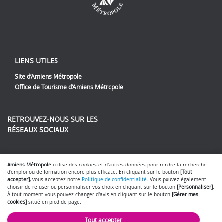
LIENS UTILES
Site d’Amiens Métropole
Office de Tourisme d’Amiens Métropole
RETROUVEZ-NOUS SUR LES
RÉSEAUX SOCIAUX
Lien vers notre page Facebook
Lien vers notre page Twitter
Lien vers notre page Instag
Lien vers notre page Yout
Amiens Métropole
utilise des cookies et d'autres données pour rendre la recherche
d'emploi ou de formation encore plus efficace. En cliquant sur le bouton
[Tout
accepter]
, vous acceptez notre
Politique de confidentialité
. Vous pouvez également
choisir de refuser ou personnaliser vos choix en cliquant sur le bouton
[Personnaliser]
.
À tout moment vous pouvez changer d'avis en cliquant sur le bouton
[Gérer mes
cookies]
situé en pied de page.
Gérer mes cookies
Mentions légales
Politique de confidentialité
-
-
-
Nous contacter
- © 2026
SmartForum
Tout accepter